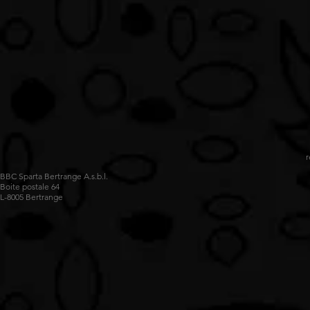
r
BBC Sparta Bertrange A.s.b.l.
Boite postale 64
L-8005 Bertrange
Impossible de charger les données FLBB.
Voir sur luxembourg.basketball