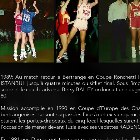
1989: Au match retour à Bertrange en Coupe Ronchetti
ISTANBUL jusqu’à quatre minutes du sifflet final. Sous l
score et le coach adverse Betsy BAILEY ordonnait une augme
80.
Mission accomplie en 1990 en Coupe d’Europe des Ch
bertrangeoises se sont surpassées face à cet ex-vainque
étaient les portes-drapeaux du cinq local lesquelles surent
l’occasion de mener devant Tuzla avec ses vedettes RADENOV
En 1991 nos Dames ont tenu une mi-temps devant les a