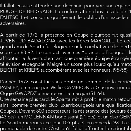
Il fallut ensuite attendre une décennie pour voir une équipe 
ROUGE DE BELGRADE. La confrontation dans la salle de l’IN
FAUTSCH et consorts gratifièrent le public d’un excellent 
adversaires.
A partir de 1972 la présence en Coupe d’Europe fut quasi
JUVENTUD BADALONA avec les frères MARGALL. Le coach a
grand ami du Sparta fut élogieux sur la combativité des bertra
score de 63-92. Le contact avec ces “grands d’Espagne” 
affrontait la Juventud en tant que première équipe étrangère
télévision espagnole. Malgré un score plus lourd qu’au 
BEICHT et KRIEPS succombèrent avec les honneurs. (95-58)
L’année 1973 constitue sans doute un sommet de la carriè
PAISLEY, emmené par Willie CAMERON à Glasgow, qui ne 
Oggie GWOZDZ alimentèrent la marque (51-64).
Une semaine plus tard, le Sparta mit à profit le match retou
ainsi comme premier club luxembourgeois une qualificati
Coupes. Devant 800 spectateurs, la résistance des joueurs 
(43 pts), un MC LENNAN bondissant (21 pts), et un duo GEI
Le Sparta marquera ce jour 105 pts et en concéda 93. La 
promenade de santé. C’est qu’il fallut affronter la red