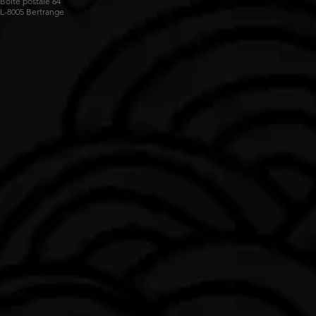
Boite postale 64
L-8005 Bertrange
Impossible de charger les données FLBB.
Voir sur luxembourg.basketball